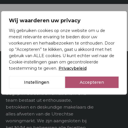
Oppervlakten en inhoud
Brochure
Wij waarderen uw privacy
2
Woonoppervlakte
109 m
Download brochure
Wij gebruiken cookies op onze website om u de
Gebouwgebonden
meest relevante ervaring te bieden door uw
kenmerken
voorkeuren en herhaalbezoeken te onthouden. Door
op “Accepteren” te klikken, gaat u akkoord met het
3
Inhoud
378 m
gebruik van ALLE cookies. U kunt echter wel naar de
Cookie-instellingen gaan om gecontroleerde
Van Doorn Makelaardij
toestemming te geven.
Privacybeleid
Utrecht
Indeling
Instellingen
Accepteren
Al 80 jaar is Van Doorn Makelaardij een
Aantal kamers
5
begrip in Utrecht en omstreken. Ons
team bestaat uit enthousiaste,
Aantal verdiepeingen
betrokken en deskundige makelaars die
alles afweten van de Utrechtse
woningmarkt. We zijn aangesloten bij
Buitenruimte
het NVM en beheersen alle facetten