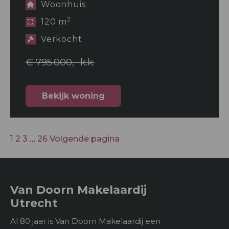
Woonhuis
2
120 m
Verkocht
€ 795.000,- k.k.
Bekijk woning
1
2
3
…
26
Volgende pagina
Van Doorn Makelaardij
Utrecht
Al 80 jaar is Van Doorn Makelaardij een