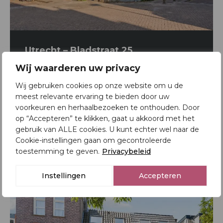
Utrecht – Bladstraat 25
Wij waarderen uw privacy
Woonhuis
Wij gebruiken cookies op onze website om u de
2
71 m
meest relevante ervaring te bieden door uw
Onder bod
voorkeuren en herhaalbezoeken te onthouden. Door
op “Accepteren” te klikken, gaat u akkoord met het
€ 450.000,- k.k.
gebruik van ALLE cookies. U kunt echter wel naar de
Cookie-instellingen gaan om gecontroleerde
toestemming te geven.
Privacybeleid
Bekijk woning
Instellingen
Accepteren