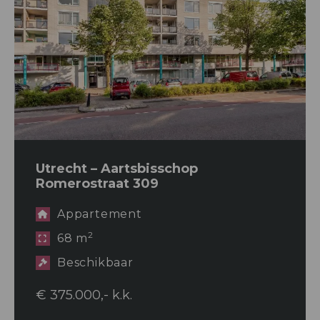
Utrecht – Aartsbisschop
Romerostraat 309
Appartement
2
68 m
Beschikbaar
€ 375.000,- k.k.