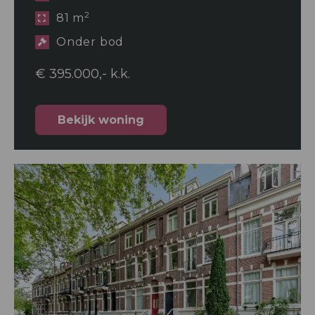
2
81 m
Onder bod
€ 395.000,- k.k.
Bekijk woning