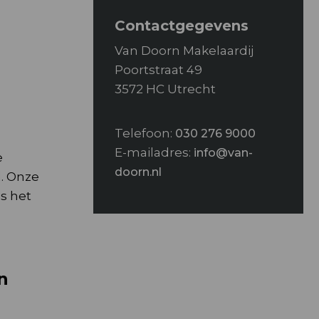
Contactgegevens
Van Doorn Makelaardij
Poortstraat 49
3572 HC Utrecht
Telefoon:
030 276 9000
E-mailadres:
info@van-
e
doorn.nl
. Onze
s het
n