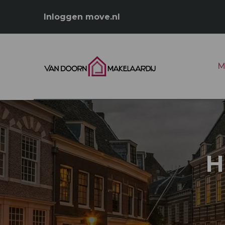
Inloggen move.nl
M
H