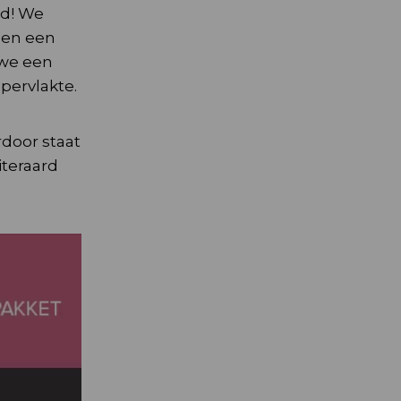
nd! We
 en een
 we een
pervlakte.
door staat
iteraard