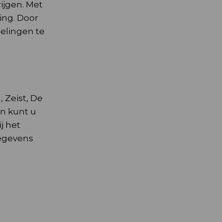
ijgen. Met
ing. Door
elingen te
 Zeist, De
en kunt u
j het
egevens