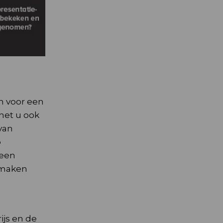
n voor een
het u ook
van
p
 een
 maken
ijs en de