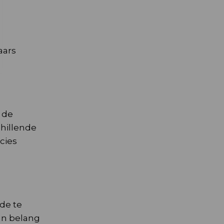
aars
 de
chillende
cies
de te
van belang