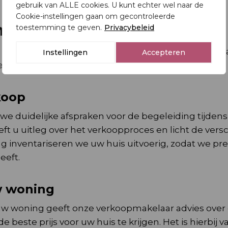
gebruik van ALLE cookies. U kunt echter wel naar de
Cookie-instellingen gaan om gecontroleerde
n
toestemming te geven.
Privacybeleid
 u in eerste instantie verwacht. Onze verkoopmakel
Instellingen
Accepteren
es. Zo nemen we u het werk volledig uit handen.
koop
e duidelijke afspraken voor de begeleiding tijdens
 u uitleg over het verkoopproces en licht de vers
ng inventariseren we uw huis uitvoerig, zodat we pre
eeft.
uw woning
 uw woning geeft onze verkoopmakelaar advies over 
e beste prijs voor uw huis te krijgen. Het is hierbij 