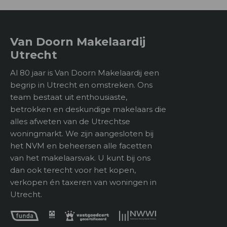
Achterom
Nee
dakterras. Het dakterras en deze kamer zijn aan
elkaar verbonden middels een grote glazen pui die
2
Type buitenruimte
14 m
de gehele wand bekleedt, waardoor ook dit een
Van Doorn Makelaardij
opvallend lichte ruimte is. Het dakterras heeft een
Utrecht
oppervlakte van ca. 14m2 en biedt met lekker weer
Bergruimte
de ideale plek om te vertoeven met een hapje en
Al 80 jaar is Van Doorn Makelaardij een
een drankje.
begrip in Utrecht en omstreken. Ons
Soort
team bestaat uit enthousiaste,
Tweede verdieping:
betrokken en deskundige makelaars die
Voorzieningen
Op de tweede verdieping treft u de overige 2
alles afweten van de Utrechtse
slaapkamers en de ruime badkamer. Beide
woningmarkt. We zijn aangesloten bij
slaapkamers zijn voorzien van een dakkapel. De
het NVM en beheersen alle facetten
Ligging
ruime badkamer is voorzien van een douche, toilet,
van het makelaarsvak. U kunt bij ons
wastafel en wasmachine/droger aansluiting.
dan ook terecht voor het kopen,
Parkeer faciliteiten
Op eigen terrein
verkopen én taxeren van woningen in
Bijzonderheden:
Ligging
Utrecht.
In woonwijk
– Ruime bovenwoning met 3 slaapkamers en
dakterras;
– Grote garage op de begane grond met ruimte voor