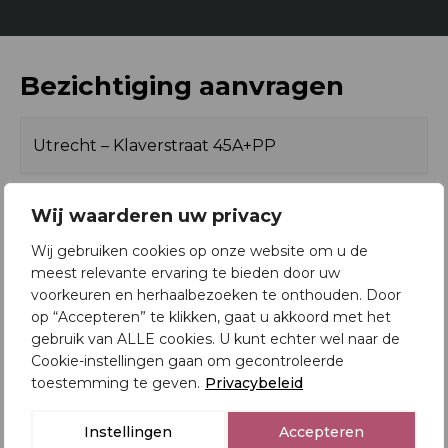
brengen.
Indeling:
Oppervlakten en inhoud
Bezichtiging aanvragen
2
Begane grond:
Woonoppervlakte
110 m
Garage:
2
Gebouwgebonden
14 m
Deze garage heeft zijn eigen adres, namelijk
buitenruimte
Bekkerstraat 140 en bestaat uit drie aan elkaar
3
verbonden delen. Aan de voor- en achterzijde treft u
Inhoud
595 m
Wij waarderen uw privacy
de garagedelen aan, beiden met eigen
Wij gebruiken cookies op onze website om u de
garagedeuren. De garages zijn een respectievelijke
meest relevante ervaring te bieden door uw
21m2 en 15m2 en worden aan elkaar verbonden
voorkeuren en herhaalbezoeken te onthouden. Door
Indeling
middels een woon/werkruimte met bargedeelte,
op “Accepteren” te klikken, gaat u akkoord met het
Aantal kamers
5
eigen toilet en zelfs een eigen, kleine badkamer. De
gebruik van ALLE cookies. U kunt echter wel naar de
wanden in de garage zijn door de verkoper geplaatst
Cookie-instellingen gaan om gecontroleerde
Aantal badkamers
2
en kunnen ook weer worden verwijderd om zo één
toestemming te geven.
Privacybeleid
grote garage te creëren. Wanneer u deze wanden
Aantal slaapkamers
3
verwijderd is er ruimte voor 3 auto’s.
Instellingen
Accepteren