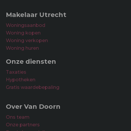
Onderhoud waardering
meerdere auto’s;
– Garage voorzien van keuken/bar, toilet, badkamer
Makelaar Utrecht
Binnen
Goed
en woon/werkruimte;
Woningsaanbod
– Energielabel C;
Buiten
Goed
Woning kopen
– De woning bestaat uit 2 adressen (garage
Woning verkopen
Bekkerstraat 140 en woning Klaverstraat 45A);
Woning huren
– In de koopovereenkomst zal een
ouderdomsclausule, niet-zelfbewoningsclausule en
Onze diensten
asbestclausule worden opgenomen.
Taxaties
Hypotheken
Gratis waardebepaling
Over Van Doorn
Ons team
Onze partners