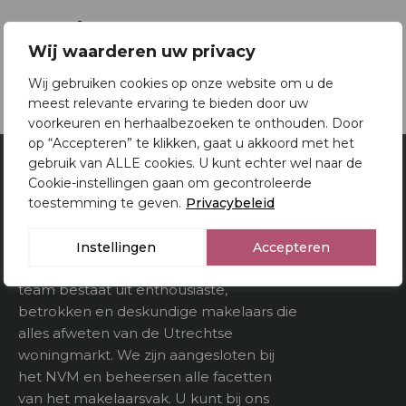
Oppervlakten en inhoud
Brochure
2
Woonoppervlakte
107 m
Wij waarderen uw privacy
Download brochure
Gebouwgebonden
Wij gebruiken cookies op onze website om u de
kenmerken
meest relevante ervaring te bieden door uw
voorkeuren en herhaalbezoeken te onthouden. Door
3
Inhoud
379 m
op “Accepteren” te klikken, gaat u akkoord met het
gebruik van ALLE cookies. U kunt echter wel naar de
Cookie-instellingen gaan om gecontroleerde
Van Doorn Makelaardij
toestemming te geven.
Privacybeleid
Utrecht
Indeling
Al 80 jaar is Van Doorn Makelaardij een
Instellingen
Accepteren
Aantal kamers
5
begrip in Utrecht en omstreken. Ons
team bestaat uit enthousiaste,
Aantal verdiepeingen
betrokken en deskundige makelaars die
alles afweten van de Utrechtse
woningmarkt. We zijn aangesloten bij
Buitenruimte
het NVM en beheersen alle facetten
van het makelaarsvak. U kunt bij ons
Tuin