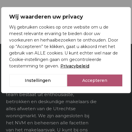
Oppervlakten en inhoud
Brochure
2
Woonoppervlakte
83 m
Wij waarderen uw privacy
Download brochure
Download brochure
Gebouwgebonden
Wij gebruiken cookies op onze website om u de
kenmerken
meest relevante ervaring te bieden door uw
voorkeuren en herhaalbezoeken te onthouden. Door
3
op “Accepteren” te klikken, gaat u akkoord met het
Inhoud
267 m
gebruik van ALLE cookies. U kunt echter wel naar de
Cookie-instellingen gaan om gecontroleerde
Van Doorn Makelaardij
toestemming te geven.
Privacybeleid
Utrecht
Indeling
Al 80 jaar is Van Doorn Makelaardij een
Instellingen
Accepteren
Aantal kamers
3
begrip in Utrecht en omstreken. Ons
team bestaat uit enthousiaste,
Aantal verdiepeingen
betrokken en deskundige makelaars die
alles afweten van de Utrechtse
woningmarkt. We zijn aangesloten bij
Buitenruimte
het NVM en beheersen alle facetten
van het makelaarsvak. U kunt bij ons
Tuin