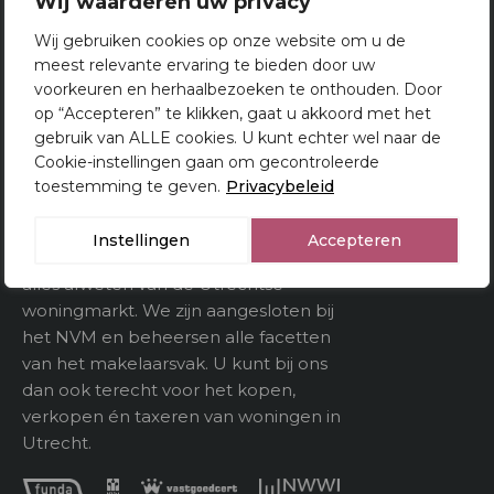
Wij waarderen uw privacy
Wij gebruiken cookies op onze website om u de
meest relevante ervaring te bieden door uw
Oppervlakten en inhoud
voorkeuren en herhaalbezoeken te onthouden. Door
2
Van Doorn Makelaardij
Woonoppervlakte
83 m
op “Accepteren” te klikken, gaat u akkoord met het
Utrecht
gebruik van ALLE cookies. U kunt echter wel naar de
Gebouwgebonden
Cookie-instellingen gaan om gecontroleerde
Al 80 jaar is Van Doorn Makelaardij een
kenmerken
toestemming te geven.
Privacybeleid
begrip in Utrecht en omstreken. Ons
team bestaat uit enthousiaste,
3
Inhoud
296 m
Instellingen
Accepteren
betrokken en deskundige makelaars die
alles afweten van de Utrechtse
woningmarkt. We zijn aangesloten bij
Indeling
het NVM en beheersen alle facetten
van het makelaarsvak. U kunt bij ons
Aantal kamers
4
dan ook terecht voor het kopen,
Aantal verdiepeingen
verkopen én taxeren van woningen in
Utrecht.