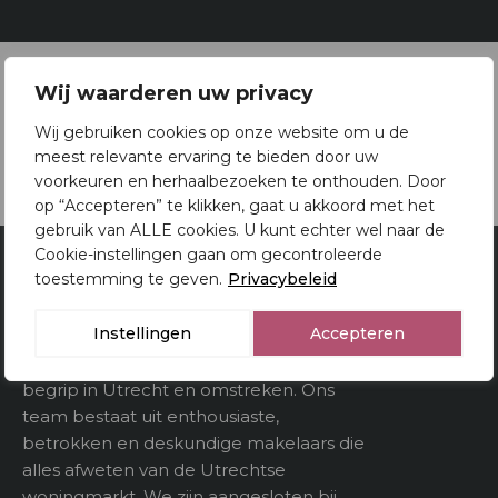
Oppervlakten en inhoud
Brochure
Wij waarderen uw privacy
2
Woonoppervlakte
91 m
Wij gebruiken cookies op onze website om u de
Download brochure
meest relevante ervaring te bieden door uw
Gebouwgebonden
voorkeuren en herhaalbezoeken te onthouden. Door
kenmerken
op “Accepteren” te klikken, gaat u akkoord met het
gebruik van ALLE cookies. U kunt echter wel naar de
3
Inhoud
318 m
Cookie-instellingen gaan om gecontroleerde
toestemming te geven.
Privacybeleid
Van Doorn Makelaardij
Utrecht
Indeling
Instellingen
Accepteren
Al 80 jaar is Van Doorn Makelaardij een
Aantal kamers
5
begrip in Utrecht en omstreken. Ons
team bestaat uit enthousiaste,
Aantal verdiepeingen
betrokken en deskundige makelaars die
alles afweten van de Utrechtse
woningmarkt. We zijn aangesloten bij