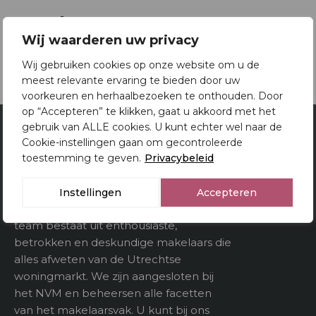
Oppervlakten en inhoud
Brochure
2
Woonoppervlakte
155 m
Wij waarderen uw privacy
Download brochure
Gebouwgebonden
Wij gebruiken cookies op onze website om u de
kenmerken
meest relevante ervaring te bieden door uw
voorkeuren en herhaalbezoeken te onthouden. Door
3
Inhoud
595 m
op “Accepteren” te klikken, gaat u akkoord met het
gebruik van ALLE cookies. U kunt echter wel naar de
Cookie-instellingen gaan om gecontroleerde
Van Doorn Makelaardij
toestemming te geven.
Privacybeleid
Utrecht
Indeling
Al 80 jaar is Van Doorn Makelaardij een
Instellingen
Accepteren
Aantal kamers
5
begrip in Utrecht en omstreken. Ons
team bestaat uit enthousiaste,
Aantal verdiepeingen
betrokken en deskundige makelaars die
alles afweten van de Utrechtse
woningmarkt. We zijn aangesloten bij
Buitenruimte
het NVM en beheersen alle facetten
van het makelaarsvak. U kunt bij ons
Tuin