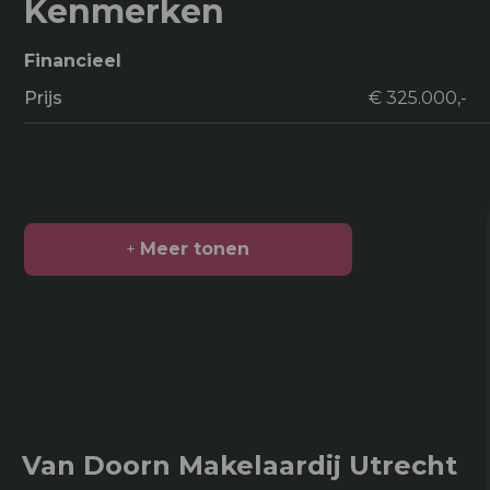
Kenmerken
Financieel
Prijs
€ 325.000,-
Meer tonen
Oppervlakten en inhoud
2
Woonoppervlakte
65 m
Gebouwgebonden kenmerken
3
Inhoud
247 m
Van Doorn Makelaardij Utrecht