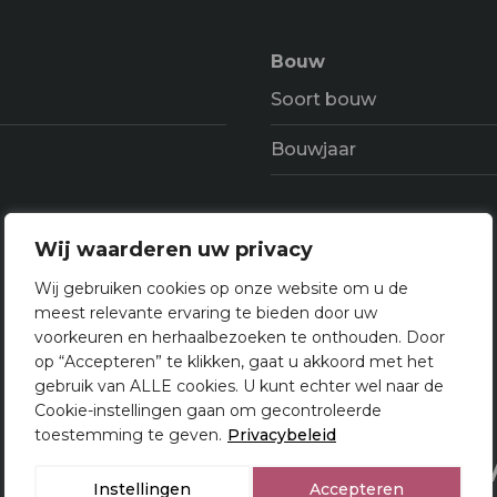
Bouw
Soort bouw
Bouwjaar
Wij waarderen uw privacy
Indeling
Wij gebruiken cookies op onze website om u de
meest relevante ervaring te bieden door uw
Aantal kamers
voorkeuren en herhaalbezoeken te onthouden. Door
op “Accepteren” te klikken, gaat u akkoord met het
Aantal verdiepeingen
gebruik van ALLE cookies. U kunt echter wel naar de
Cookie-instellingen gaan om gecontroleerde
toestemming te geven.
Privacybeleid
Makelaar Utrecht
Over 
Instellingen
Accepteren