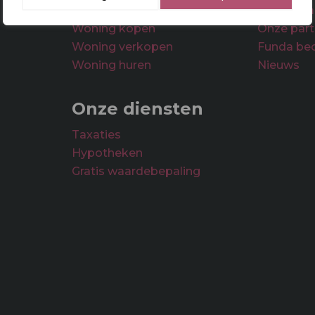
Woningsaanbod
Ons team
Woning kopen
Onze part
Woning verkopen
Funda be
Woning huren
Nieuws
Onze diensten
Taxaties
Hypotheken
Gratis waardebepaling