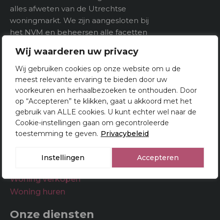
alles afweten van de Utrechtse
woningmarkt. We zijn aangesloten bij
Indeling
het NVM en beheersen alle facetten
van het makelaarsvak. U kunt bij ons
Aantal kamers
5
Wij waarderen uw privacy
dan ook terecht voor het kopen,
Aantal verdiepeingen
verkopen én taxeren van woningen in
Wij gebruiken cookies op onze website om u de
Utrecht.
meest relevante ervaring te bieden door uw
voorkeuren en herhaalbezoeken te onthouden. Door
op “Accepteren” te klikken, gaat u akkoord met het
Buitenruimte
gebruik van ALLE cookies. U kunt echter wel naar de
Cookie-instellingen gaan om gecontroleerde
Tuin
toestemming te geven.
Privacybeleid
Makelaar Utrecht
Woningsaanbod
Instellingen
Accepteren
Woning kopen
Woning verkopen
Woning huren
Onze diensten