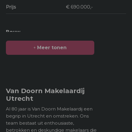
Prijs
€ 690.000,-
Bouw
Soort bouw
Woonhuis
Meer tonen
Bouwjaar
1938
Oppervlakten en inhoud
2
Van Doorn Makelaardij
Woonoppervlakte
118 m
Utrecht
Gebouwgebonden
Al 80 jaar is Van Doorn Makelaardij een
kenmerken
begrip in Utrecht en omstreken. Ons
team bestaat uit enthousiaste,
3
Inhoud
437 m
betrokken en deskundige makelaars die