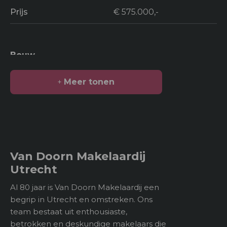
Prijs
€ 575.000,-
Bouw
Soort bouw
Woonhuis
Meer tonen
Bouwjaar
1931
Oppervlakten en inhoud
2
Van Doorn Makelaardij
Woonoppervlakte
109 m
Utrecht
Gebouwgebonden
Al 80 jaar is Van Doorn Makelaardij een
kenmerken
begrip in Utrecht en omstreken. Ons
team bestaat uit enthousiaste,
3
Inhoud
377 m
betrokken en deskundige makelaars die