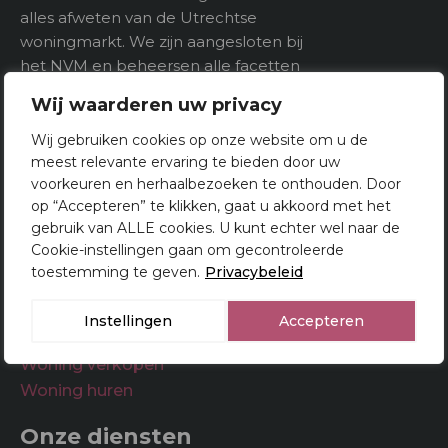
alles afweten van de Utrechtse
woningmarkt. We zijn aangesloten bij
Indeling
het NVM en beheersen alle facetten
van het makelaarsvak. U kunt bij ons
Aantal kamers
5
Wij waarderen uw privacy
dan ook terecht voor het kopen,
Aantal verdiepeingen
verkopen én taxeren van woningen in
Wij gebruiken cookies op onze website om u de
Utrecht.
meest relevante ervaring te bieden door uw
voorkeuren en herhaalbezoeken te onthouden. Door
op “Accepteren” te klikken, gaat u akkoord met het
Buitenruimte
gebruik van ALLE cookies. U kunt echter wel naar de
Cookie-instellingen gaan om gecontroleerde
Tuin
toestemming te geven.
Privacybeleid
Makelaar Utrecht
Woningsaanbod
Instellingen
Accepteren
Woning kopen
Woning verkopen
Woning huren
Onze diensten