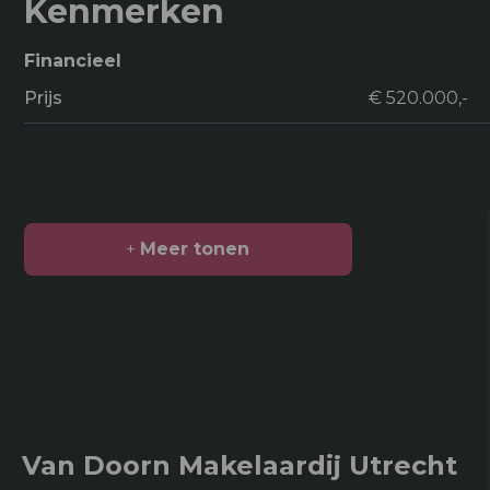
Kenmerken
Financieel
Prijs
€ 520.000,-
Meer tonen
Oppervlakten en inhoud
2
Woonoppervlakte
113 m
Gebouwgebonden kenmerken
3
Inhoud
374 m
Van Doorn Makelaardij Utrecht