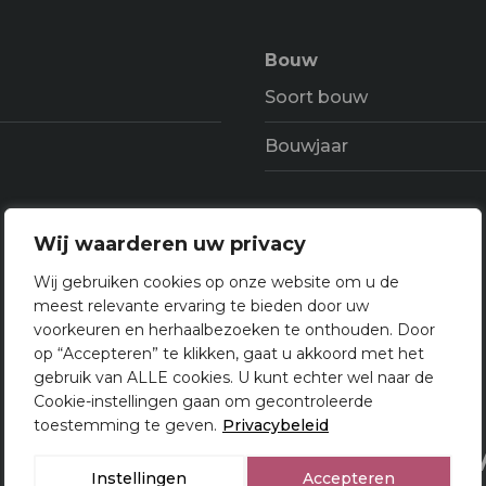
Bouw
Soort bouw
Bouwjaar
Wij waarderen uw privacy
Indeling
Wij gebruiken cookies op onze website om u de
meest relevante ervaring te bieden door uw
Aantal kamers
voorkeuren en herhaalbezoeken te onthouden. Door
op “Accepteren” te klikken, gaat u akkoord met het
Aantal verdiepeingen
gebruik van ALLE cookies. U kunt echter wel naar de
Cookie-instellingen gaan om gecontroleerde
toestemming te geven.
Privacybeleid
Makelaar Utrecht
Over 
Instellingen
Accepteren