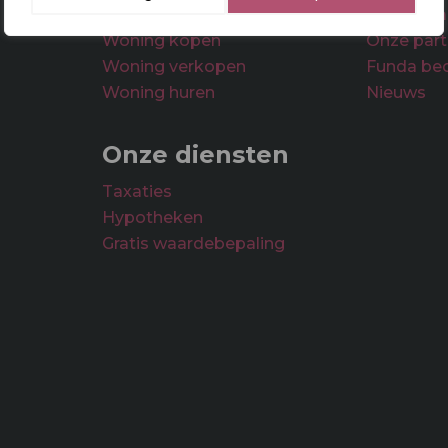
Woningsaanbod
Ons team
Woning kopen
Onze part
Woning verkopen
Funda be
Woning huren
Nieuws
Onze diensten
Taxaties
Hypotheken
Gratis waardebepaling