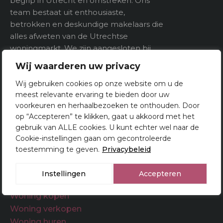
begrip in Utrecht en omstreken. Ons
team bestaat uit enthousiaste,
3
Inhoud
409 m
betrokken en deskundige makelaars die
alles afweten van de Utrechtse
woningmarkt. We zijn aangesloten bij
Indeling
het NVM en beheersen alle facetten
Wij waarderen uw privacy
van het makelaarsvak. U kunt bij ons
Aantal kamers
7
Wij gebruiken cookies op onze website om u de
dan ook terecht voor het kopen,
meest relevante ervaring te bieden door uw
Aantal verdiepeingen
verkopen én taxeren van woningen in
voorkeuren en herhaalbezoeken te onthouden. Door
Utrecht.
op “Accepteren” te klikken, gaat u akkoord met het
gebruik van ALLE cookies. U kunt echter wel naar de
Buitenruimte
Cookie-instellingen gaan om gecontroleerde
toestemming te geven.
Privacybeleid
Tuin
Makelaar Utrecht
Instellingen
Accepteren
Woningsaanbod
Woning kopen
Woning verkopen
Woning huren