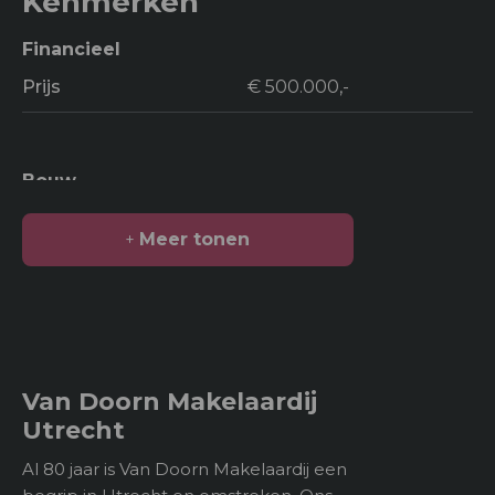
Kenmerken
Financieel
Prijs
€ 500.000,-
Bouw
Soort bouw
Woonhuis
Meer tonen
Bouwjaar
2000
Oppervlakten en inhoud
2
Van Doorn Makelaardij
Woonoppervlakte
126 m
Utrecht
Gebouwgebonden
Al 80 jaar is Van Doorn Makelaardij een
kenmerken