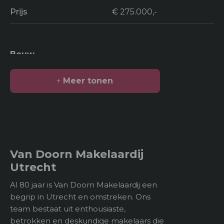
Prijs
€ 275.000,-
Bouw
Soort bouw
Appartement
Meer tonen
Bouwjaar
1969
Oppervlakten en inhoud
2
Van Doorn Makelaardij
Woonoppervlakte
85 m
Utrecht
Gebouwgebonden
Al 80 jaar is Van Doorn Makelaardij een
kenmerken
begrip in Utrecht en omstreken. Ons
team bestaat uit enthousiaste,
3
Inhoud
276 m
betrokken en deskundige makelaars die