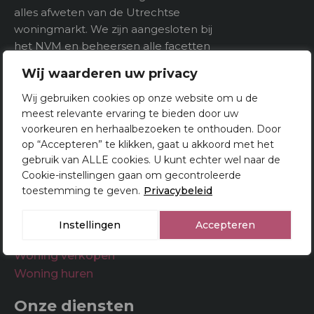
alles afweten van de Utrechtse
woningmarkt. We zijn aangesloten bij
Indeling
het NVM en beheersen alle facetten
van het makelaarsvak. U kunt bij ons
Aantal kamers
3
Wij waarderen uw privacy
dan ook terecht voor het kopen,
Aantal verdiepeingen
verkopen én taxeren van woningen in
Wij gebruiken cookies op onze website om u de
Utrecht.
meest relevante ervaring te bieden door uw
voorkeuren en herhaalbezoeken te onthouden. Door
op “Accepteren” te klikken, gaat u akkoord met het
Buitenruimte
gebruik van ALLE cookies. U kunt echter wel naar de
Cookie-instellingen gaan om gecontroleerde
Tuin
toestemming te geven.
Privacybeleid
Makelaar Utrecht
Woningsaanbod
Instellingen
Accepteren
Woning kopen
Woning verkopen
Woning huren
Onze diensten