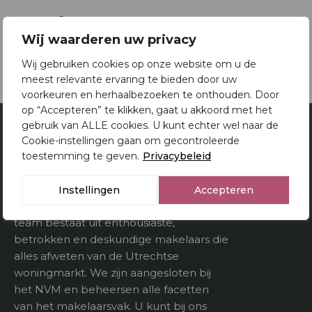
Oppervlakten en inhoud
Brochure
2
Woonoppervlakte
128 m
Wij waarderen uw privacy
Download brochure
Gebouwgebonden
Wij gebruiken cookies op onze website om u de
kenmerken
meest relevante ervaring te bieden door uw
voorkeuren en herhaalbezoeken te onthouden. Door
3
Inhoud
370 m
op “Accepteren” te klikken, gaat u akkoord met het
gebruik van ALLE cookies. U kunt echter wel naar de
Cookie-instellingen gaan om gecontroleerde
Van Doorn Makelaardij
toestemming te geven.
Privacybeleid
Utrecht
Indeling
Al 80 jaar is Van Doorn Makelaardij een
Instellingen
Accepteren
Aantal kamers
6
begrip in Utrecht en omstreken. Ons
team bestaat uit enthousiaste,
Aantal verdiepeingen
betrokken en deskundige makelaars die
alles afweten van de Utrechtse
woningmarkt. We zijn aangesloten bij
Buitenruimte
het NVM en beheersen alle facetten
van het makelaarsvak. U kunt bij ons
Tuin