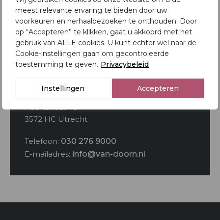
Aankoopmakelaar
meest relevante ervaring te bieden door uw
voorkeuren en herhaalbezoeken te onthouden. Door
Ons aanbod
op “Accepteren” te klikken, gaat u akkoord met het
gebruik van ALLE cookies. U kunt echter wel naar de
Cookie-instellingen gaan om gecontroleerde
toestemming te geven.
Privacybeleid
Contactgegevens
Instellingen
Accepteren
Van Doorn Makelaardij
Poortstraat 49
3572 HC Utrecht
Telefoon:
030 276 9000
E-mailadres:
info@van-doorn.nl