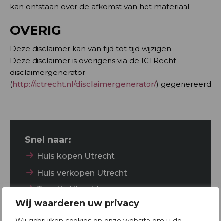
kan ontstaan over de afkomst van het materiaal.
OVERIG
Deze disclaimer kan van tijd tot tijd wijzigen.
Deze disclaimer is overigens via de ICTRecht-
disclaimergenerator
(
http://ictrecht.nl/disclaimergenerator/
) gegenereerd
Snel naar:
Huis kopen Utrecht
Huis verkopen Utrecht
Taxatie Utrecht
Wij waarderen uw privacy
NVM makelaar Utrecht
Wij gebruiken cookies op onze website om u de