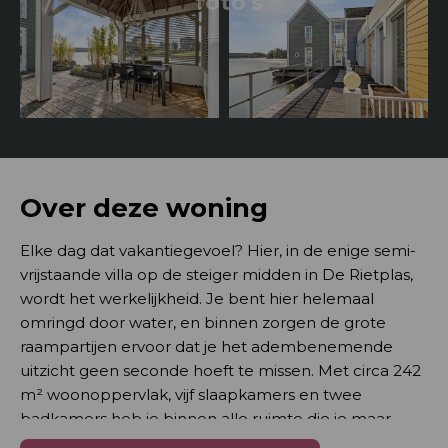
foto's
Over deze woning
Elke dag dat vakantiegevoel? Hier, in de enige semi-
vrijstaande villa op de steiger midden in De Rietplas,
wordt het werkelijkheid. Je bent hier helemaal
omringd door water, en binnen zorgen de grote
raampartijen ervoor dat je het adembenemende
uitzicht geen seconde hoeft te missen. Met circa 242
m² woonoppervlak, vijf slaapkamers en twee
badkamers heb je binnen alle ruimte die je maar
kunt wensen. En buiten? Daar liggen diverse