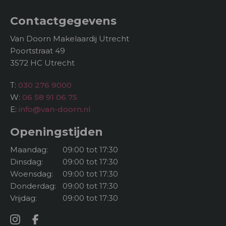
De wijk:
Wonen aan de Vlondertuin betekent wonen in één
Contactgegevens
van de meest bijzondere buurten van Houten.
Van Doorn Makelaardij Utrecht
Midden in De Rietplas ligt dit kleurrijke en waterrijke
Poortstraat 49
woongebied, waar de huizen als vrolijke strandvilla’s
3572 HC Utrecht
langs het water staan. De houten vlonders verbinden
de woningen en geven de buurt een speels en open
T:
030 276 9000
karakter. Op zonnige dagen is het hier levendig en
W:
06 58 91 06 75
gezellig, met voorbijvarende sloepjes en bewoners
E:
info@van-doorn.nl
die elkaar ontmoeten aan de waterkant.
Openingstijden
Op korte loopafstand ligt een ruim aangelegd
zandstrand, ideaal voor een frisse duik of een
Maandag:
09:00 tot 17:30
ontspannen middag aan het water. Daarnaast
Dinsdag:
09:00 tot 17:30
nodigen het park en de groene oevers rondom de
Woensdag:
09:00 tot 17:30
plas uit tot wandelen, joggen of gewoon genieten
Donderdag:
09:00 tot 17:30
van het uitzicht.
Vrijdag:
09:00 tot 17:30
De wijk is autoluw en voelt daardoor rustig en veilig,