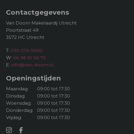
douche, dubbel wastafelmeubel en toilet. De
Contactgegevens
combinatie van de lichte wandtegels, warme tinten
en zwarte accenten geeft de ruimte een stijlvolle
Van Doorn Makelaardij Utrecht
uitstraling.
Poortstraat 49
3572 HC Utrecht
De overige kamers zijn flexibel in gebruik en
daardoor ideaal als slaap-, werk-, kleed- of
T:
030 276 9000
hobbykamer.
W:
06 58 91 06 75
E:
info@van-doorn.nl
Tweede verdieping:
De tweede verdieping is in 2022 fors vergroot door
Openingstijden
middel van een dakopbouw, waardoor er een
indrukwekkende hoeveelheid extra leefruimte is
Maandag:
09:00 tot 17:30
ontstaan. De bestaande verdieping is hierbij volledig
Dinsdag:
09:00 tot 17:30
opnieuw ingedeeld en voelt nu als een volwaardige
Woensdag:
09:00 tot 17:30
woonlaag aan. Zo beschikt deze verdieping over een
Donderdag:
09:00 tot 17:30
royale, lichte kamer aan de achterzijde met brede
Vrijdag:
09:00 tot 17:30
raampartijen, vrij uitzicht én een sauna. Daarnaast is
er een extra kamer aanwezig met dakramen en