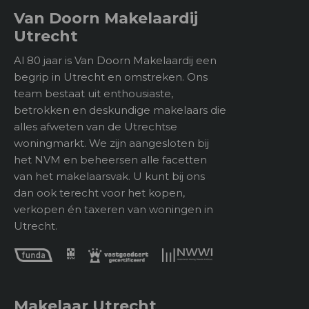
over een douche en een wastafel met
2
Van Doorn Makelaardij
Type buitenruimte
7 m
wastafelmeubel. Naast de badkamer bevindt zich
Utrecht
een separaat toilet.
Al 80 jaar is Van Doorn Makelaardij een
Bijzonderheden:
Bergruimte
begrip in Utrecht en omstreken. Ons
– Appartement met 3 slaapkamers;
team bestaat uit enthousiaste,
– Zonnig balkon op zuidwesten;
Soort
Box
betrokken en deskundige makelaars die
– Deels voorzien van HR++ beglazing;
alles afweten van de Utrechtse
Voorzieningen
Voorzien van elektra
– Energielabel B;
woningmarkt. We zijn aangesloten bij
– Buitenkozijnen opnieuw geschilderd in 2022;
het NVM en beheersen alle facetten
– Actieve VvE (bijdrage €218,- p.m.).
van het makelaarsvak. U kunt bij ons
Ligging
dan ook terecht voor het kopen,
verkopen én taxeren van woningen in
Parkeer faciliteiten
Openbaar parkeren
Utrecht.
Ligging
Aan rustige weg, In
woonwijk
Makelaar Utrecht