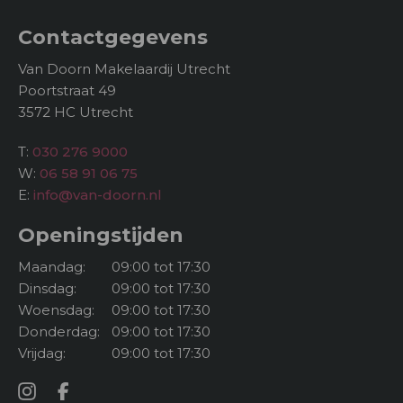
karakter. Met slechts achttien woningen kennen
bewoners elkaar, is er oog voor elkaar en worden er
Contactgegevens
regelmatig buurtactiviteiten georganiseerd. De ruime
Van Doorn Makelaardij Utrecht
percelen zorgen er tegelijkertijd voor dat iedereen in
Poortstraat 49
alle rust van zijn eigen plek kan genieten. Juist die
3572 HC Utrecht
combinatie van betrokkenheid en privacy maakt
wonen aan de Merkesstraat zo bijzonder.
T:
030 276 9000
W:
06 58 91 06 75
De Merkesstraat maakt onderdeel uit van het
E:
info@van-doorn.nl
historische terrein van Fort De Bilt en is eigendom
van Defensie. Direct naast de woning ligt
Openingstijden
natuurgebied Bloeyendael, een prachtig gebied met
bos, open graslanden en kronkelende wandelpaden
Maandag:
09:00 tot 17:30
waar je ieder seizoen opnieuw van de natuur kunt
Dinsdag:
09:00 tot 17:30
genieten.
Woensdag:
09:00 tot 17:30
Donderdag:
09:00 tot 17:30
Ondanks de rustige en groene ligging is de
Vrijdag:
09:00 tot 17:30
bereikbaarheid uitstekend. Binnen circa tien minuten
fietsen bereik je zowel de historische binnenstad van