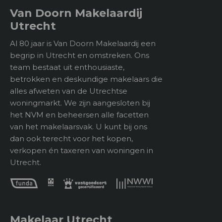
Vanuit één van de slaapkamers heb je toegang tot
Van Doorn Makelaardij
het balkon. Hier geniet je van een prachtig uitzicht
Utrecht
over de groene omgeving en de royale achtertuin,
waardoor de unieke ligging van de woning ook op
Bergruimte
Al 80 jaar is Van Doorn Makelaardij een
deze verdieping direct voelbaar is.
begrip in Utrecht en omstreken. Ons
Soort
Aangebouwd steen
team bestaat uit enthousiaste,
De verzorgde badkamer is voorzien van een douche,
betrokken en deskundige makelaars die
Voorzieningen
Voorzien van elektra
toilet, wastafel en designradiator.
alles afweten van de Utrechtse
woningmarkt. We zijn aangesloten bij
Tweede verdieping:
het NVM en beheersen alle facetten
De tweede verdieping biedt verrassend veel extra
Ligging
van het makelaarsvak. U kunt bij ons
mogelijkheden. Hier bevinden zich een slaapkamer
dan ook terecht voor het kopen,
Parkeer faciliteiten
Op eigen terrein
en een royale hobbyruimte, die zich uitstekend lenen
verkopen én taxeren van woningen in
voor uiteenlopende doeleinden, zoals een
Ligging
Utrecht.
Aan park, Aan rustige
werkruimte, atelier, sportruimte of logeerkamer.
weg, Beschutte ligging
Daarnaast is aan weerszijden volop praktische
bergruimte aanwezig achter de knieschotten, ideaal
voor het opbergen van seizoensspullen, koffers en
andere zaken die je uit het zicht wilt bewaren.
Onderhoud waardering
Makelaar Utrecht