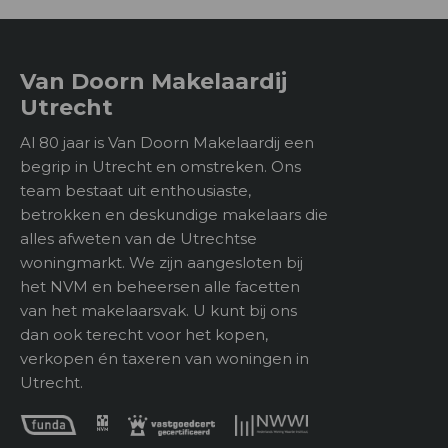
Achterom
Nee
kledingkast. Vanuit deze slaapkamer heeft u toegang
tot het tweede balkon. Dit balkon ligt op het
2
Type buitenruimte
7 m
zuidwesten waardoor u hier bijna de hele dag kunt
Van Doorn Makelaardij
genieten van de zon. Hierdoor kunt u vanaf de eerste
Utrecht
zonnige dagen al heerlijk genieten van het weer.
Bergruimte
Al 80 jaar is Van Doorn Makelaardij een
De keurige badkamer is in 2021 voorzien van een
begrip in Utrecht en omstreken. Ons
Soort
Box
nieuwe (regen)douche en wasmeubel. Het toilet is
team bestaat uit enthousiaste,
eveneens vernieuwd in 2021 en is separaat van de
betrokken en deskundige makelaars die
Voorzieningen
Voorzien van elektra
badkamer.
alles afweten van de Utrechtse
woningmarkt. We zijn aangesloten bij
Bijzonderheden;
het NVM en beheersen alle facetten
– Instapklaar 3-kamer appartement;
Ligging
van het makelaarsvak. U kunt bij ons
– Voorzien van 2 balkons en gemeenschappelijke
dan ook terecht voor het kopen,
Parkeer faciliteiten
Betaald parkeren,
binnentuin;
verkopen én taxeren van woningen in
Parkeervergunningen
– In 2021 zijn toilet, douche en wasmeubel vernieuwd;
Utrecht.
– Energielabel C;
Ligging
In woonwijk
– Actieve en gezonde VvE (bijdrage €180,- p.m.);
– Gunstige ligging ten opzichte van binnenstad en