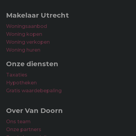
voorzieningen;
– In de koopovereenkomst zullen een asbestclausule
Onderhoud waardering
Makelaar Utrecht
en een ouderdomsclausule worden opgenomen.
Binnen
Goed
Woningsaanbod
Woning kopen
Buiten
Goed
Woning verkopen
Woning huren
Onze diensten
Taxaties
Hypotheken
Gratis waardebepaling
Over Van Doorn
Ons team
Onze partners