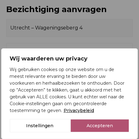
Oppervlakten en inhoud
eenvoudig om een sfeervolle zit- en eethoek te
Bezichtiging aanvragen
2
Woonoppervlakte
71 m
creëren.
2
Gebouwgebonden
0 m
De halfopen keuken is functioneel én gezellig dankzij
buitenruimte
de praktische bar. Deze is uitgerust met
inbouwapparatuur zoals een vaatwasser, combi-
3
Inhoud
235 m
oven/magnetron, 5-pits gasfornuis en afzuigkap.
Zowel vanuit de gang als de woonkamer is de
Wij waarderen uw privacy
keuken toegankelijk.
Wij gebruiken cookies op onze website om u de
Indeling
meest relevante ervaring te bieden door uw
Aan de achterzijde liggen twee comfortabele
voorkeuren en herhaalbezoeken te onthouden. Door
Aantal kamers
3
slaapkamers, beide met een grote raampartij. De
op “Accepteren” te klikken, gaat u akkoord met het
hoofdslaapkamer biedt uitzicht op het Beatrixpark –
gebruik van ALLE cookies. U kunt echter wel naar de
Aantal badkamers
1
een heerlijk begin van de dag.
Cookie-instellingen gaan om gecontroleerde
toestemming te geven.
Privacybeleid
Aantal slaapkamers
2
De badkamer en het separate toilet zijn in 2020
vernieuwd. De badkamer is voorzien van ruime
Instellingen
Accepteren
Woonlagen
1
inloopdouche (regendouche), modern badmeubel,
designradiator en een aansluiting voor de