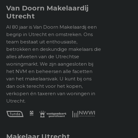
comfort ervaren. Onder het complex bevindt zich
Van Doorn Makelaardij
Achterom
Nee
een gezamenlijke fietsenberging en privébergingen.
Utrecht
2
Type buitenruimte
0 m
De ligging in Lunetten is bijzonder gunstig: een
Al 80 jaar is Van Doorn Makelaardij een
groene, kindvriendelijke wijk met veel
begrip in Utrecht en omstreken. Ons
speelgelegenheid, scholen en sportverenigingen in
team bestaat uit enthousiaste,
de directe omgeving. Direct achter het complex ligt
Bergruimte
betrokken en deskundige makelaars die
het Beatrixpark – een heerlijke plek voor een
alles afweten van de Utrechtse
Soort
Inpandig
wandeling of een moment van rust in het groen. Voor
woningmarkt. We zijn aangesloten bij
dagelijkse boodschappen kunt u terecht bij diverse
het NVM en beheersen alle facetten
Voorzieningen
supermarkten en winkels op loopafstand, en ook
van het makelaarsvak. U kunt bij ons
gezellige horecagelegenheden zijn nabij.
dan ook terecht voor het kopen,
verkopen én taxeren van woningen in
Met de fiets bereikt u binnen tien minuten de
Ligging
Utrecht.
landgoederen Amelisweerd en Rhijnauwen, waar u
Parkeer faciliteiten
Openbaar parkeren
kunt wandelen, hardlopen of genieten op een terras
aan de Kromme Rijn. De Utrechtse binnenstad ligt
Ligging
In woonwijk
op slechts een kwartier fietsen. Ook de
bereikbaarheid met het openbaar vervoer is
Makelaar Utrecht