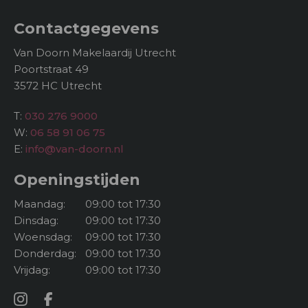
onderbouw;
Contactgegevens
– Gratis parkeren voor de deur;
– Rustige, groene ligging naast het Beatrixpark;
Van Doorn Makelaardij Utrecht
– Erg stil in de woning (geen geluidsoverlast);
Poortstraat 49
– Goede bereikbaarheid met OV en auto;
3572 HC Utrecht
– Binnen 15 minuten fietsen in het centrum van
Utrecht;
T:
030 276 9000
– Actieve en gezonde VvE;
W:
06 58 91 06 75
E:
info@van-doorn.nl
Openingstijden
Maandag:
09:00 tot 17:30
Dinsdag:
09:00 tot 17:30
Woensdag:
09:00 tot 17:30
Donderdag:
09:00 tot 17:30
Vrijdag:
09:00 tot 17:30