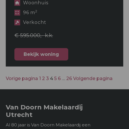
Woonhuis
2
96 m
Verkocht
€ 595.000,- k.k.
Bekijk woning
Vorige pagina
1
2
3
4
5
6
…
26
Volgende pagina
Van Doorn Makelaardij
Utrecht
Al 80 jaar is Van Doorn Makelaardij een