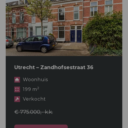
Utrecht – Zandhofsestraat 36
Woonhuis
2
199 m
Verkocht
€ 775.000,- k.k.