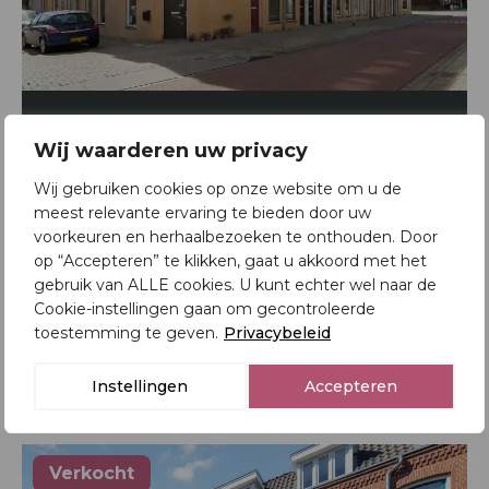
Utrecht – Geraniumstraat 40
Wij waarderen uw privacy
Appartement
Wij gebruiken cookies op onze website om u de
meest relevante ervaring te bieden door uw
2
53 m
voorkeuren en herhaalbezoeken te onthouden. Door
Verkocht
op “Accepteren” te klikken, gaat u akkoord met het
gebruik van ALLE cookies. U kunt echter wel naar de
€ 365.000,- k.k.
Cookie-instellingen gaan om gecontroleerde
toestemming te geven.
Privacybeleid
Bekijk woning
Instellingen
Accepteren
Verkocht