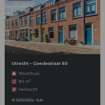
Utrecht – Goedestraat 60
Woonhuis
2
80 m
Verkocht
€ 625.000,- k.k.